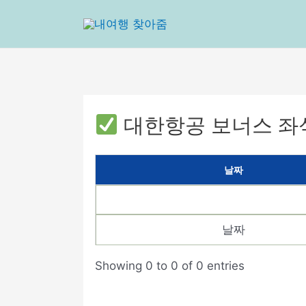
콘
텐
츠
로
건
너
뛰
대한항공 보너스 좌
기
날짜
날짜
Showing 0 to 0 of 0 entries