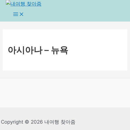
콘
텐
Main
Menu
츠
로
건
너
아시아나 – 뉴욕
뛰
기
Copyright © 2026 내여행 찾아줌