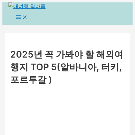
콘
텐
Main
Menu
츠
로
건
너
2025년 꼭 가봐야 할 해외여
뛰
기
행지 TOP 5(알바니아, 터키,
포르투갈 )