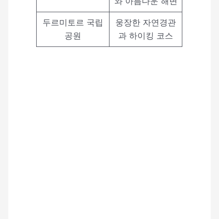
와 아름다운 해변
두르미토르 국립
웅장한 자연경관
공원
과 하이킹 코스