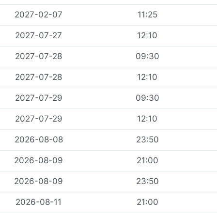
2027-02-07
11:25
2027-07-27
12:10
2027-07-28
09:30
2027-07-28
12:10
2027-07-29
09:30
2027-07-29
12:10
2026-08-08
23:50
2026-08-09
21:00
2026-08-09
23:50
2026-08-11
21:00