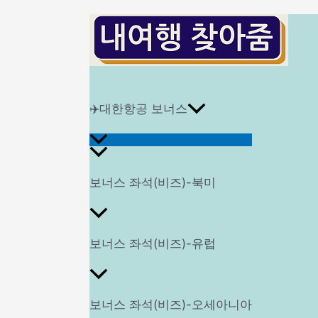
✈️대한항공 보너스
메
보너스 좌석(비즈)-북미
뉴
보너스 좌석(비즈)-유럽
토
보너스 좌석(비즈)-오세아니아
글