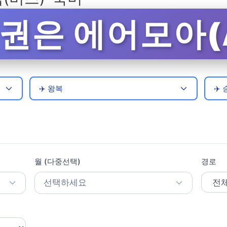
은 에어모아(A
✈️ 왕복
✈️
월 (다중선택)
경로
선택하세요