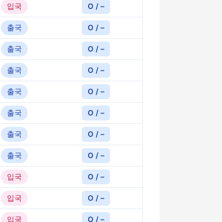
입국
O / –
출국
O / –
출국
O / –
출국
O / –
출국
O / –
출국
O / –
출국
O / –
출국
O / –
입국
O / –
입국
O / –
입국
O / –