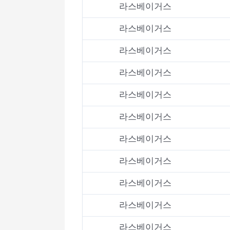
라스베이거스
라스베이거스
라스베이거스
라스베이거스
라스베이거스
라스베이거스
라스베이거스
라스베이거스
라스베이거스
라스베이거스
라스베이거스