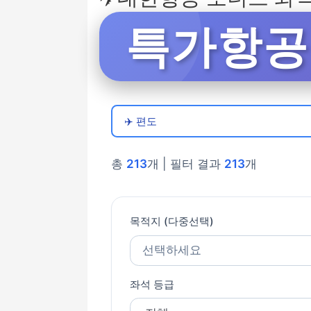
특가항공권
✈️ 편도
총
213
개 | 필터 결과
213
개
목적지 (다중선택)
선택하세요
좌석 등급