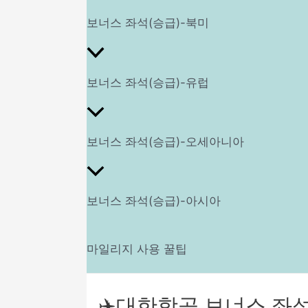
보너스 좌석(승급)-북미
보너스 좌석(승급)-유럽
보너스 좌석(승급)-오세아니아
보너스 좌석(승급)-아시아
마일리지 사용 꿀팁
✈️대한항공 보너스 좌석