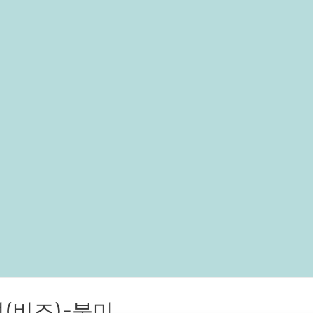
(비즈)-북미