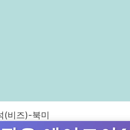
(비즈)-북미