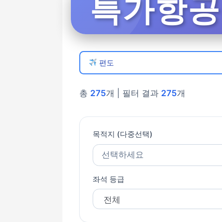
특가항공권
편도
총
275
개 | 필터 결과
275
개
목적지 (다중선택)
선택하세요
좌석 등급