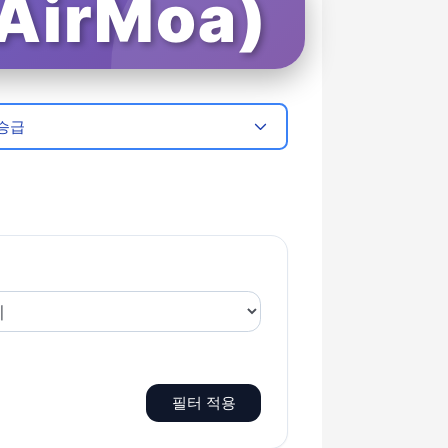
irMoa)
승급
필터 적용