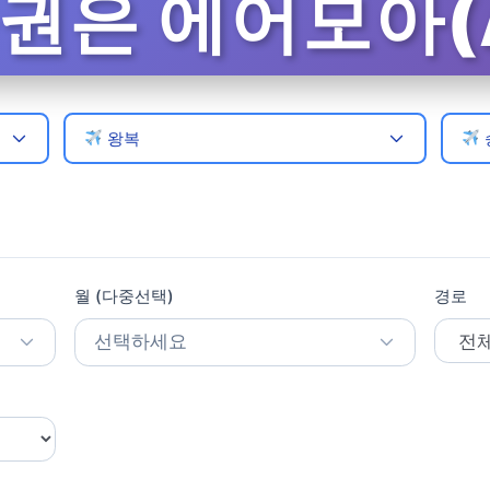
은 에어모아(A
왕복
월 (다중선택)
경로
선택하세요