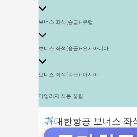
보너스 좌석(승급)-유럽
보너스 좌석(승급)-오세아니아
보너스 좌석(승급)-아시아
마일리지 사용 꿀팁
대한항공 보너스 좌석