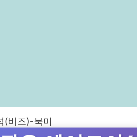
(비즈)-북미