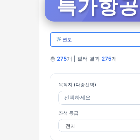
특가항공권
편도
총
275
개 | 필터 결과
275
개
목적지 (다중선택)
선택하세요
좌석 등급