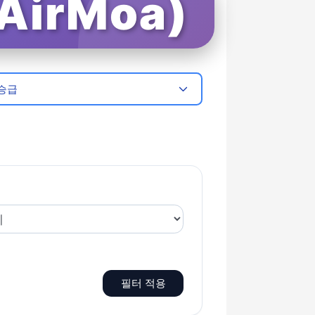
irMoa)
승급
필터 적용