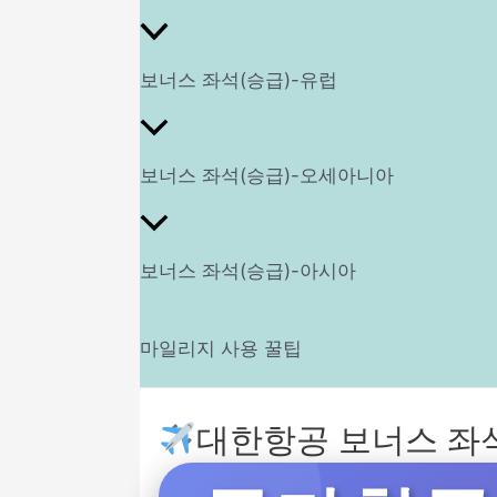
보너스 좌석(승급)-유럽
보너스 좌석(승급)-오세아니아
보너스 좌석(승급)-아시아
마일리지 사용 꿀팁
대한항공 보너스 좌석