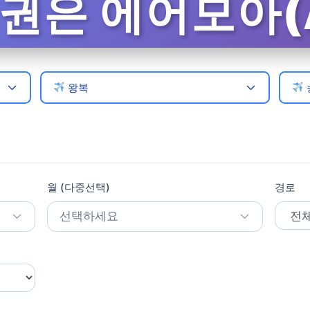
은 에어모아(A
왕복
월 (다중선택)
경로
선택하세요