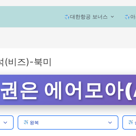
대한항공 보너스
아
(비즈)-북미
은 에어모아(A
왕복