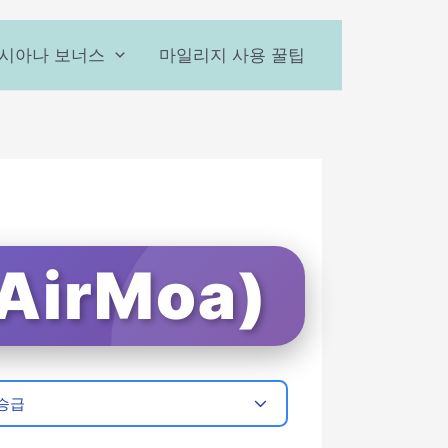
시아나 보너스
마일리지 사용 꿀팁
irMoa)
승급