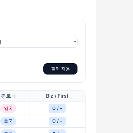
필터 적용
경로
Biz / First
입국
O / –
출국
O / –