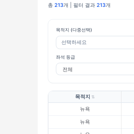
총
213
개 | 필터 결과
213
개
목적지 (다중선택)
선택하세요
좌석 등급
목적지
뉴욕
뉴욕