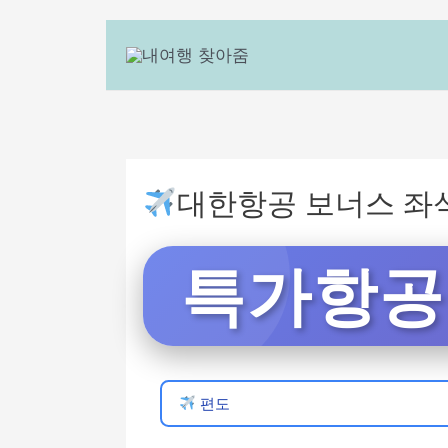
대한항공 보너스 좌석
특가항공권
편도