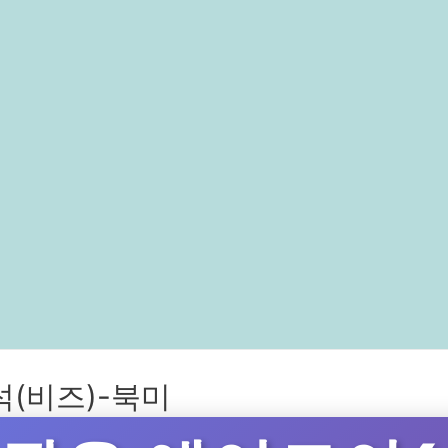
(비즈)-북미