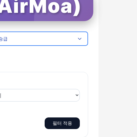
irMoa)
승급
필터 적용