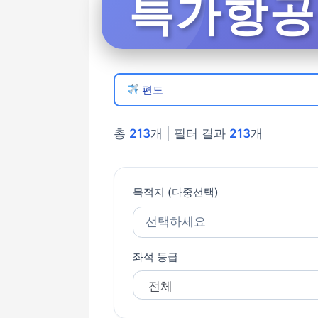
특가항공권
편도
총
213
개 | 필터 결과
213
개
목적지 (다중선택)
선택하세요
좌석 등급