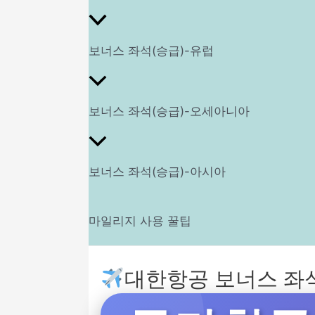
보너스 좌석(승급)-유럽
보너스 좌석(승급)-오세아니아
보너스 좌석(승급)-아시아
마일리지 사용 꿀팁
대한항공 보너스 좌석