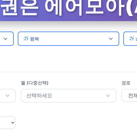
은 에어모아(A
왕복
월 (다중선택)
경로
선택하세요