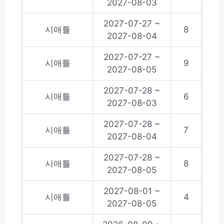
2027-08-03
2027-07-27 ~
시애틀
8
2027-08-04
2027-07-27 ~
시애틀
9
2027-08-05
2027-07-28 ~
시애틀
6
2027-08-03
2027-07-28 ~
시애틀
7
2027-08-04
2027-07-28 ~
시애틀
8
2027-08-05
2027-08-01 ~
시애틀
4
2027-08-05