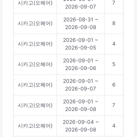
시카고(오헤어)
7
2026-09-07
2026-08-31 ~
시카고(오헤어)
8
2026-09-08
2026-09-01 ~
시카고(오헤어)
4
2026-09-05
2026-09-01 ~
시카고(오헤어)
5
2026-09-06
2026-09-01 ~
시카고(오헤어)
6
2026-09-07
2026-09-01 ~
시카고(오헤어)
7
2026-09-08
2026-09-04 ~
시카고(오헤어)
4
2026-09-08