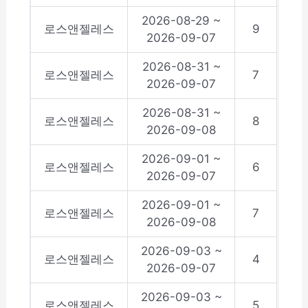
2026-08-29 ~
로스앤젤레스
9
2026-09-07
2026-08-31 ~
로스앤젤레스
7
2026-09-07
2026-08-31 ~
로스앤젤레스
8
2026-09-08
2026-09-01 ~
로스앤젤레스
6
2026-09-07
2026-09-01 ~
로스앤젤레스
7
2026-09-08
2026-09-03 ~
로스앤젤레스
4
2026-09-07
2026-09-03 ~
로스앤젤레스
5