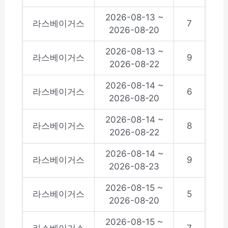
2026-08-13 ~
라스베이거스
7
2026-08-20
2026-08-13 ~
라스베이거스
9
2026-08-22
2026-08-14 ~
라스베이거스
6
2026-08-20
2026-08-14 ~
라스베이거스
8
2026-08-22
2026-08-14 ~
라스베이거스
9
2026-08-23
2026-08-15 ~
라스베이거스
5
2026-08-20
2026-08-15 ~
라스베이거스
7