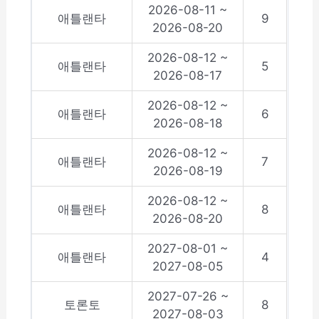
2026-08-11 ~
애틀랜타
9
2026-08-20
2026-08-12 ~
애틀랜타
5
2026-08-17
2026-08-12 ~
애틀랜타
6
2026-08-18
2026-08-12 ~
애틀랜타
7
2026-08-19
2026-08-12 ~
애틀랜타
8
2026-08-20
2027-08-01 ~
애틀랜타
4
2027-08-05
2027-07-26 ~
토론토
8
2027-08-03