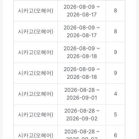
2026-08-09 ~
시카고(오헤어)
8
2026-08-17
2026-08-09 ~
시카고(오헤어)
8
2026-08-17
2026-08-09 ~
시카고(오헤어)
9
2026-08-18
2026-08-09 ~
시카고(오헤어)
9
2026-08-18
2026-08-28 ~
시카고(오헤어)
4
2026-09-01
2026-08-28 ~
시카고(오헤어)
5
2026-09-02
2026-08-28 ~
시카고(오헤어)
6