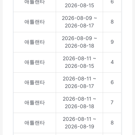
애틀랜타
6
2026-08-15
2026-08-09 ~
애틀랜타
8
2026-08-17
2026-08-09 ~
애틀랜타
9
2026-08-18
2026-08-11 ~
애틀랜타
4
2026-08-15
2026-08-11 ~
애틀랜타
6
2026-08-17
2026-08-11 ~
애틀랜타
7
2026-08-18
2026-08-11 ~
애틀랜타
8
2026-08-19