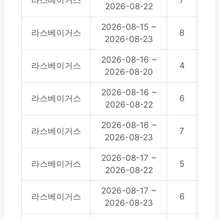
2026-08-22
2026-08-15 ~
라스베이거스
8
2026-08-23
2026-08-16 ~
라스베이거스
4
2026-08-20
2026-08-16 ~
라스베이거스
6
2026-08-22
2026-08-16 ~
라스베이거스
7
2026-08-23
2026-08-17 ~
라스베이거스
5
2026-08-22
2026-08-17 ~
라스베이거스
6
2026-08-23