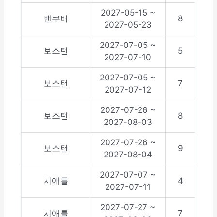
2027-05-15 ~
밴쿠버
8
2027-05-23
2027-07-05 ~
보스턴
5
2027-07-10
2027-07-05 ~
보스턴
7
2027-07-12
2027-07-26 ~
보스턴
8
2027-08-03
2027-07-26 ~
보스턴
9
2027-08-04
2027-07-07 ~
시애틀
4
2027-07-11
2027-07-27 ~
시애틀
7