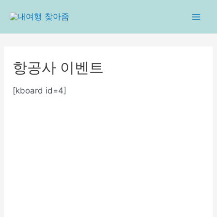
콘
텐
Mai
츠
로
Men
건
항공사 이벤트
너
뛰
[kboard id=4]
기