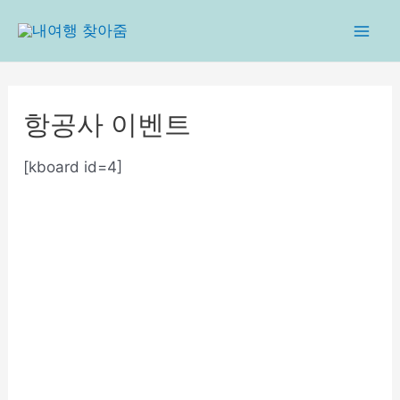
콘
텐
Mai
츠
로
Men
건
항공사 이벤트
너
뛰
[kboard id=4]
기