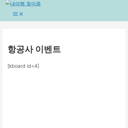
콘
텐
Main
Menu
츠
로
건
너
항공사 이벤트
뛰
기
[kboard id=4]