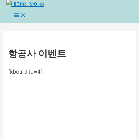
콘
텐
Main
Menu
츠
로
건
너
항공사 이벤트
뛰
기
[kboard id=4]