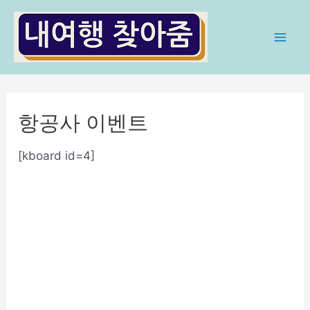
콘
텐
츠
Mai
로
Men
건
너
항공사 이벤트
뛰
기
[kboard id=4]