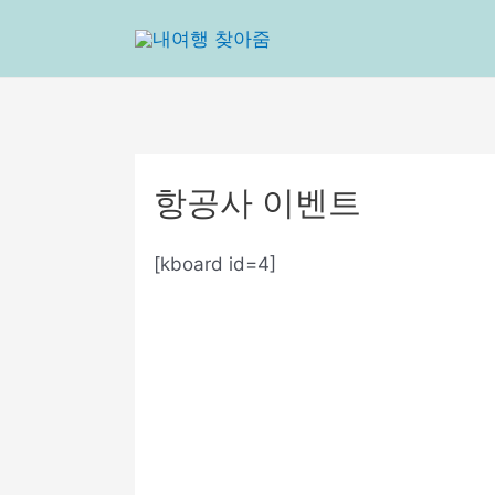
콘
텐
츠
로
건
너
뛰
항공사 이벤트
기
[kboard id=4]