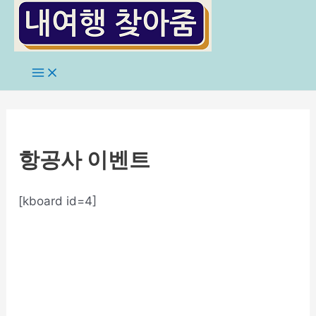
콘
텐
츠
로
Main
Menu
건
너
뛰
기
항공사 이벤트
[kboard id=4]