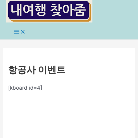
콘
텐
츠
로
Main
Menu
건
너
뛰
기
항공사 이벤트
[kboard id=4]