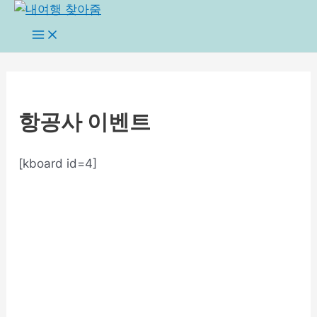
콘
텐
Main
Menu
츠
로
건
너
항공사 이벤트
뛰
기
[kboard id=4]