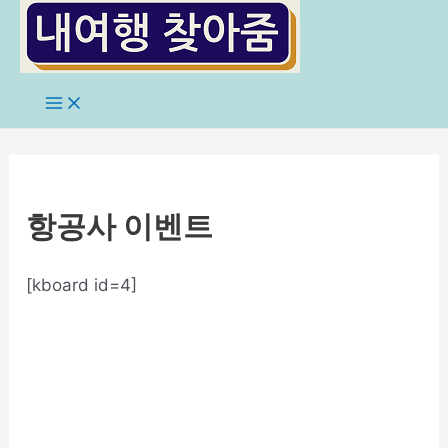
콘
텐
츠
로
Main
Menu
건
너
뛰
기
항공사 이벤트
[kboard id=4]