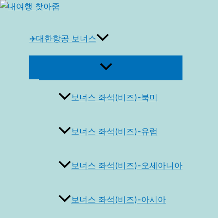
콘
텐
츠
✈️대한항공 보너스
로
건
메
너
뉴
토
뛰
글
보너스 좌석(비즈)-북미
기
보너스 좌석(비즈)-유럽
보너스 좌석(비즈)-오세아니아
보너스 좌석(비즈)-아시아