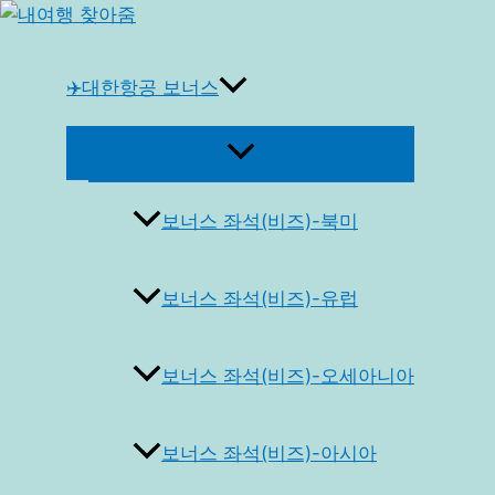
콘
텐
츠
✈️대한항공 보너스
로
건
메
너
뉴
토
뛰
글
보너스 좌석(비즈)-북미
기
보너스 좌석(비즈)-유럽
보너스 좌석(비즈)-오세아니아
보너스 좌석(비즈)-아시아