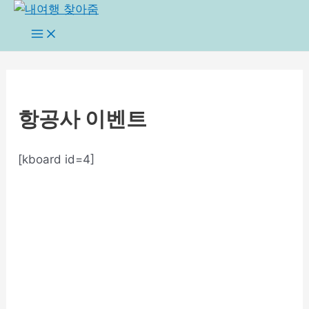
콘
텐
Main
Menu
츠
로
건
너
항공사 이벤트
뛰
기
[kboard id=4]