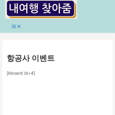
콘
텐
츠
로
Main
Menu
건
너
뛰
기
항공사 이벤트
[kboard id=4]