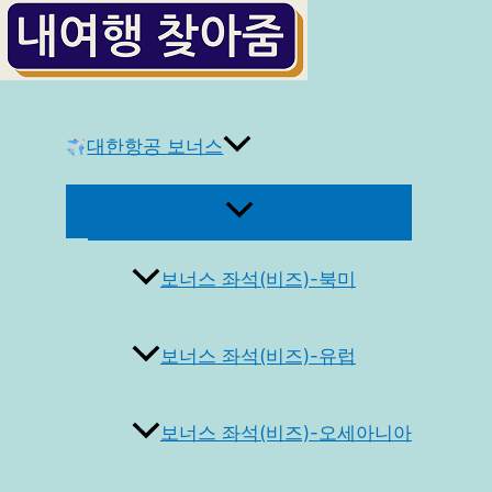
콘
텐
츠
로
건
대한항공 보너스
너
뛰
메
기
뉴
토
글
보너스 좌석(비즈)-북미
보너스 좌석(비즈)-유럽
보너스 좌석(비즈)-오세아니아