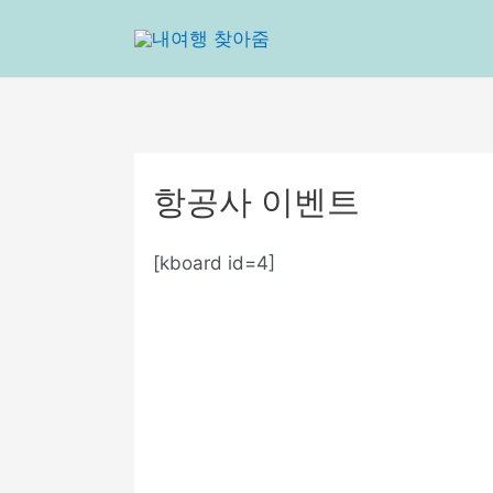
콘
텐
츠
로
건
너
뛰
항공사 이벤트
기
[kboard id=4]