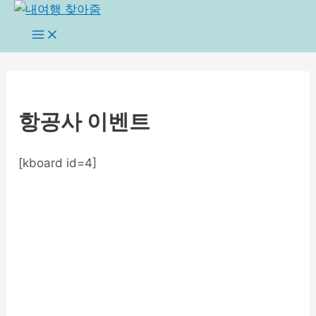
콘
텐
Main
Menu
츠
로
건
너
항공사 이벤트
뛰
기
[kboard id=4]