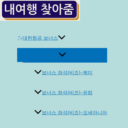
콘
텐
츠
로
건
대한항공 보너스
너
뛰
메
기
뉴
토
글
보너스 좌석(비즈)-북미
보너스 좌석(비즈)-유럽
보너스 좌석(비즈)-오세아니아