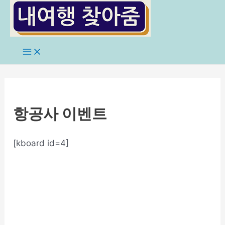
콘
텐
츠
로
Main
Menu
건
너
뛰
기
항공사 이벤트
[kboard id=4]