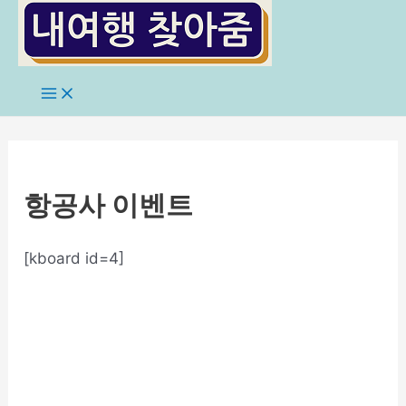
콘
텐
츠
로
Main
Menu
건
너
뛰
기
항공사 이벤트
[kboard id=4]