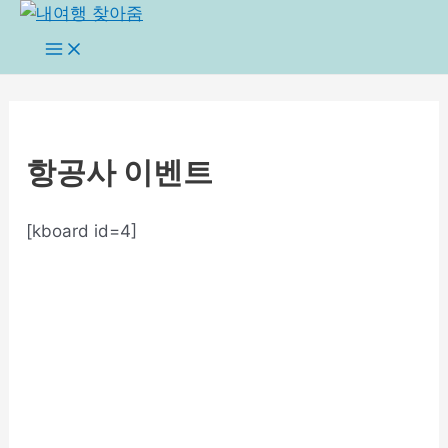
콘
텐
Main
Menu
츠
로
건
너
항공사 이벤트
뛰
기
[kboard id=4]