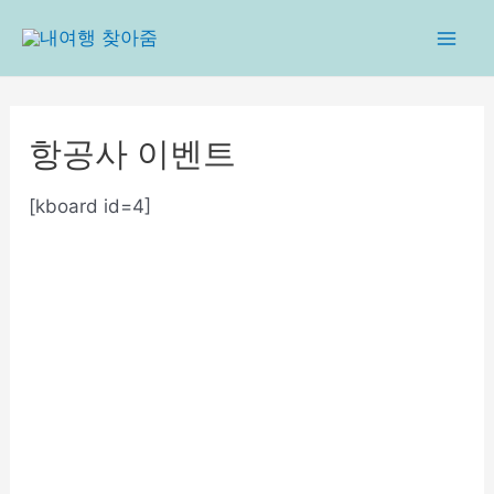
콘
텐
Mai
츠
로
Men
건
항공사 이벤트
너
뛰
[kboard id=4]
기