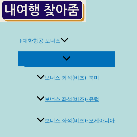
콘
텐
츠
로
건
✈️대한항공 보너스
너
뛰
메
기
뉴
토
글
보너스 좌석(비즈)-북미
보너스 좌석(비즈)-유럽
보너스 좌석(비즈)-오세아니아