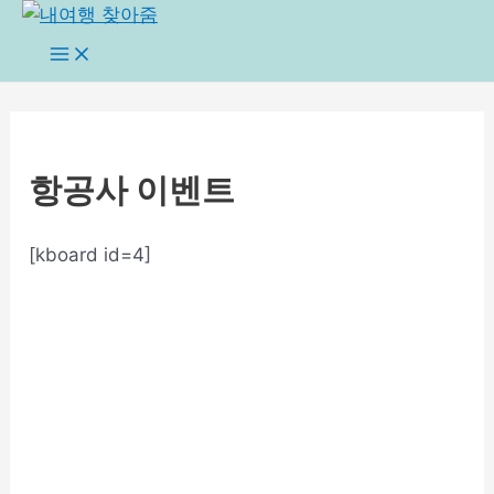
콘
텐
Main
Menu
츠
로
건
너
항공사 이벤트
뛰
기
[kboard id=4]