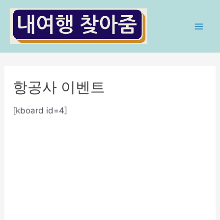
콘
텐
츠
Mai
로
Men
건
너
항공사 이벤트
뛰
기
[kboard id=4]