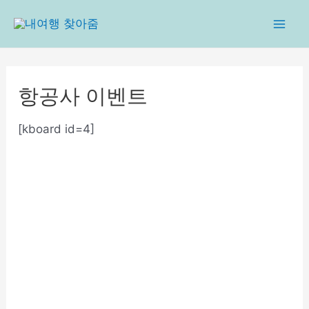
콘
텐
Mai
츠
로
Men
건
항공사 이벤트
너
뛰
[kboard id=4]
기