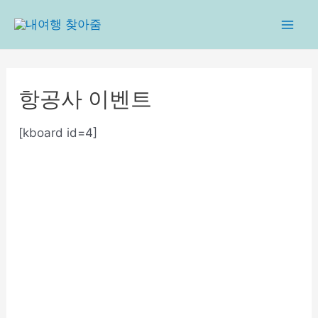
콘
텐
Mai
츠
로
Men
건
항공사 이벤트
너
뛰
[kboard id=4]
기