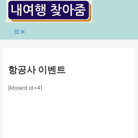
콘
텐
츠
로
Main
Menu
건
너
뛰
기
항공사 이벤트
[kboard id=4]