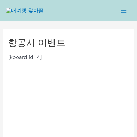
콘
텐
Mai
츠
로
Men
건
항공사 이벤트
너
뛰
[kboard id=4]
기