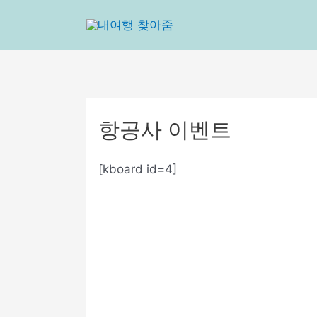
콘
텐
츠
로
건
너
뛰
항공사 이벤트
기
[kboard id=4]