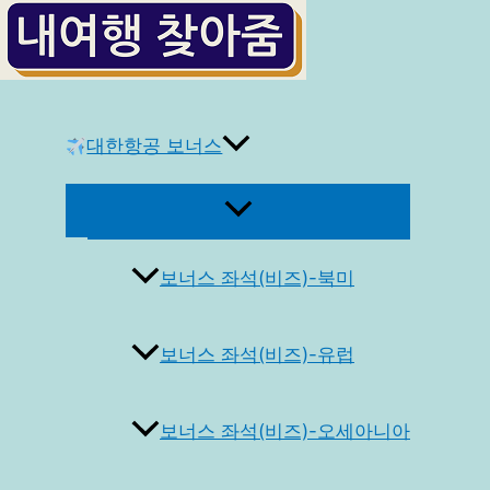
콘
텐
츠
로
건
대한항공 보너스
너
뛰
메
기
뉴
토
글
보너스 좌석(비즈)-북미
보너스 좌석(비즈)-유럽
보너스 좌석(비즈)-오세아니아