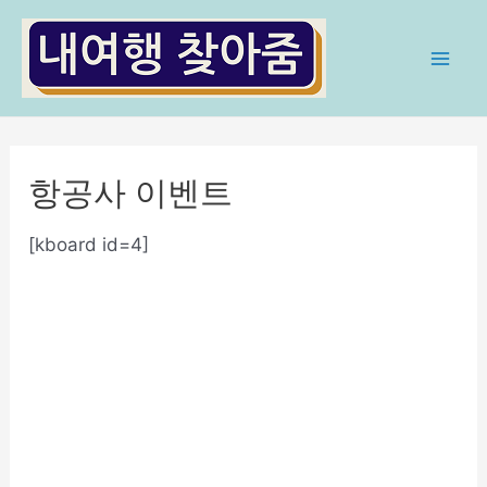
콘
텐
츠
Mai
로
Men
건
너
항공사 이벤트
뛰
기
[kboard id=4]