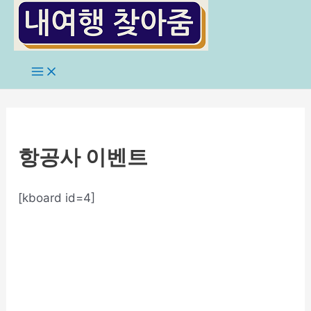
콘
텐
츠
로
Main
Menu
건
너
뛰
기
항공사 이벤트
[kboard id=4]