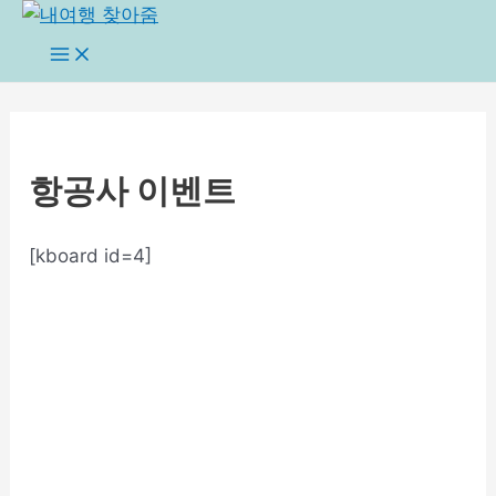
콘
텐
Main
Menu
츠
로
건
너
항공사 이벤트
뛰
기
[kboard id=4]