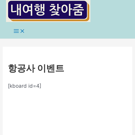
콘
텐
츠
로
Main
Menu
건
너
뛰
기
항공사 이벤트
[kboard id=4]