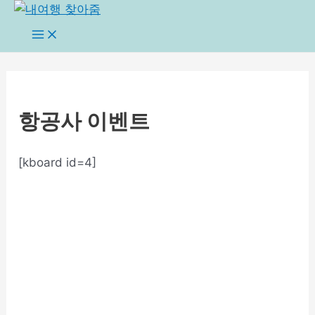
콘
텐
Main
Menu
츠
로
건
너
항공사 이벤트
뛰
기
[kboard id=4]