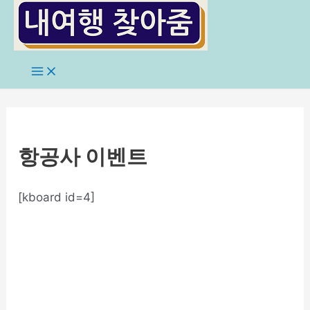
콘
텐
츠
로
Main
Menu
건
너
뛰
기
항공사 이벤트
[kboard id=4]