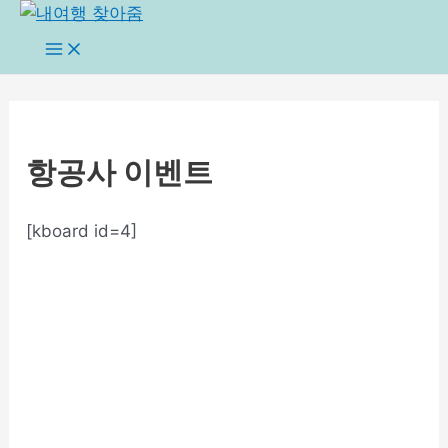
콘
텐
Main
Menu
츠
로
건
너
항공사 이벤트
뛰
기
[kboard id=4]