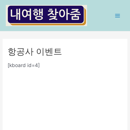
콘
텐
츠
Mai
로
Men
건
너
항공사 이벤트
뛰
기
[kboard id=4]