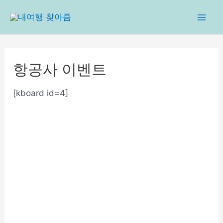
콘
텐
Mai
츠
로
Men
건
항공사 이벤트
너
뛰
[kboard id=4]
기