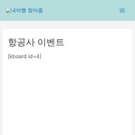
콘
텐
Mai
츠
로
Men
건
항공사 이벤트
너
뛰
[kboard id=4]
기